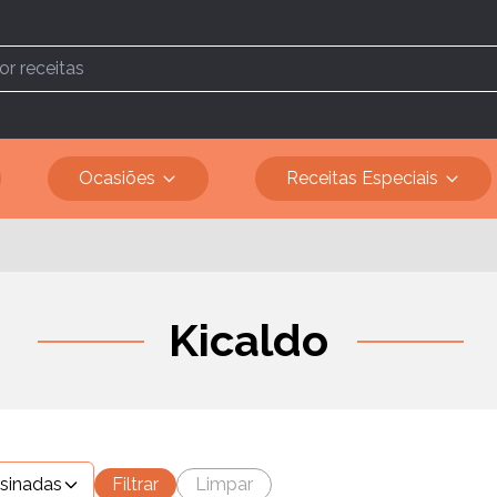
Ocasiões
Receitas Especiais
Kicaldo
ssinadas
Filtrar
Limpar