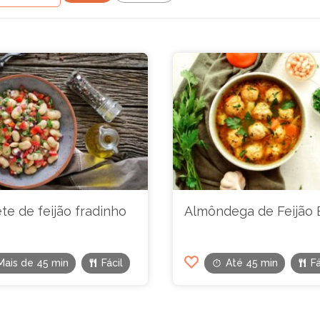
te de feijão fradinho
Almôndega de Feijão 
Mais de 45 min
Fácil
Até 45 min
Fá