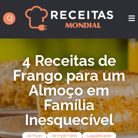
4 Receitas de
Frango para um
Almoço em
Família
Inesquecível
Air Fryer
Air Fryer Forno
Liquidificador