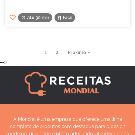
Até 30 min
Fácil
Navegação
1
2
Próximo »
de
-->
páginas
A Mondial é uma empresa que oferece uma linha
completa de produtos com destaque para o design
moderno, qualidade e preço adequado, atendendo aos