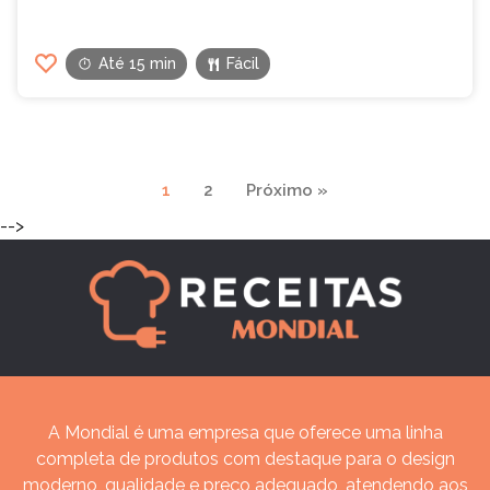
Até 15 min
Fácil
Navegação
1
2
Próximo »
de
-->
páginas
A Mondial é uma empresa que oferece uma linha
completa de produtos com destaque para o design
moderno, qualidade e preço adequado, atendendo aos