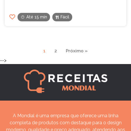
Até 15 min
Fácil
Navegação
1
2
Próximo »
de
-->
páginas
A Mondial é uma empresa que oferece uma linha
completa de produtos com destaque para o design
moderno, qualidade e preço adequado, atendendo aos