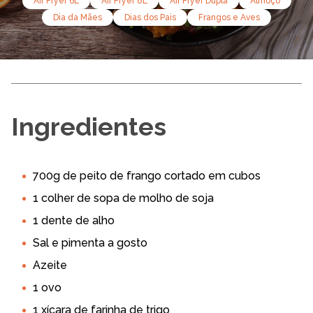
Air Fryer 6L
Air Fryer 8L
Air Fryer Dupla
Almoço
Dia da Mães
Dias dos Pais
Frangos e Aves
Ingredientes
700g de peito de frango cortado em cubos
1 colher de sopa de molho de soja
1 dente de alho
Sal e pimenta a gosto
Azeite
1 ovo
1 xícara de farinha de trigo