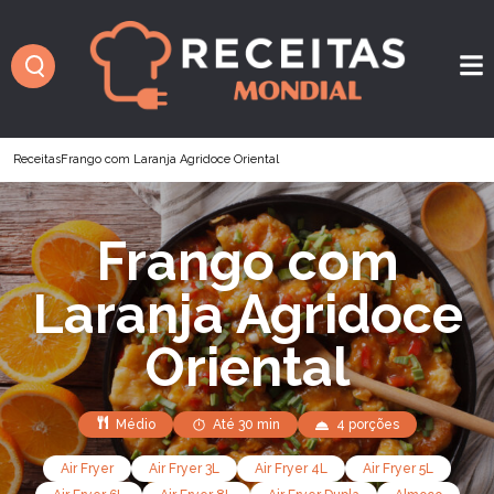
Receitas
Frango com Laranja Agridoce Oriental
Frango com
Laranja Agridoce
Oriental
Médio
Até 30 min
4 porções
Air Fryer
Air Fryer 3L
Air Fryer 4L
Air Fryer 5L