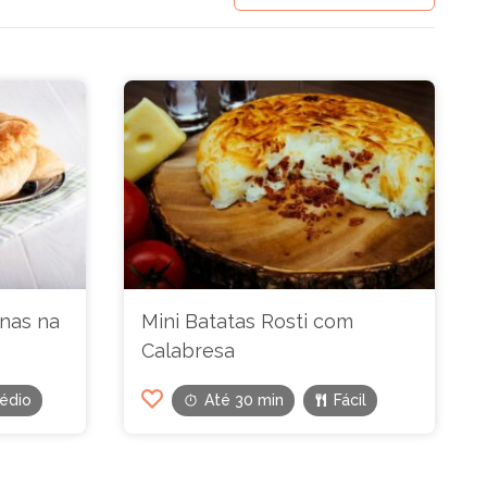
onas na
Mini Batatas Rosti com
Calabresa
édio
Até 30 min
Fácil