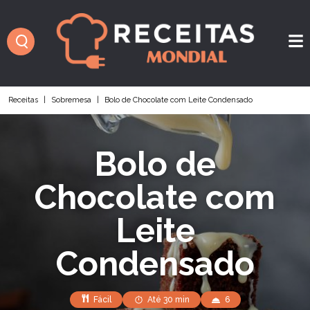
Receitas
|
Sobremesa
|
Bolo de Chocolate com Leite Condensado
Bolo de
Chocolate com
Leite
Condensado
Fácil
Até 30 min
6