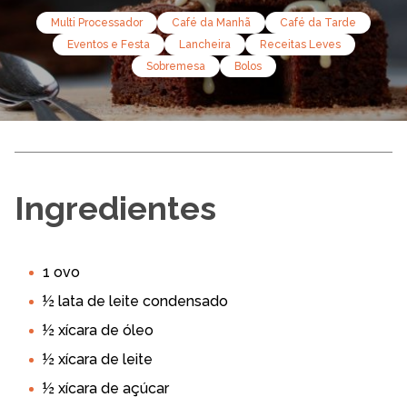
Multi Processador
Café da Manhã
Café da Tarde
Eventos e Festa
Lancheira
Receitas Leves
Sobremesa
Bolos
Ingredientes
1 ovo
½ lata de leite condensado
½ xícara de óleo
½ xícara de leite
½ xícara de açúcar