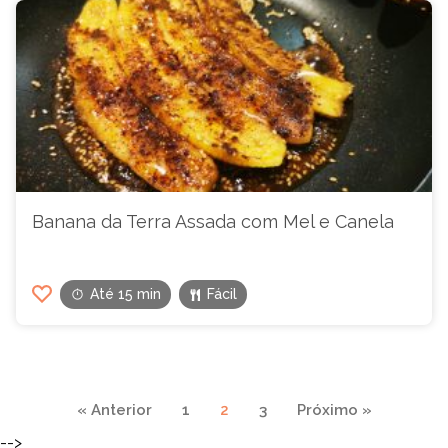
Banana da Terra Assada com Mel e Canela
Até 15 min
Fácil
Navegação
« Anterior
1
2
3
Próximo »
de
-->
páginas