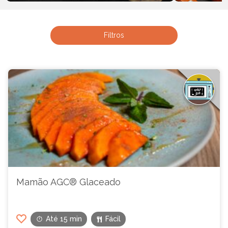
Filé de Peixe com Parmesão e
Carne As
Ervas
Filtros
Mamão AGC® Glaceado
Até 15 min
Fácil