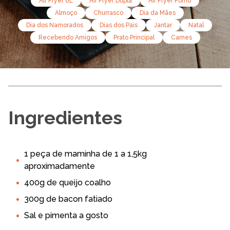
Air Fryer 8L
Air Fryer Dupla
Air Fryer Forno
Almoço
Churrasco
Dia da Mães
Dia dos Namorados
Dias dos Pais
Jantar
Natal
Recebendo Amigos
Prato Principal
Carnes
Ingredientes
1 peça de maminha de 1 a 1,5kg
aproximadamente
400g de queijo coalho
300g de bacon fatiado
Sal e pimenta a gosto