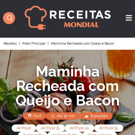
Receitas
|
Prato Principal
|
Maminha Recheada com Queijo e Bacon
Maminha
Recheada com
Queijo e Bacon
Fácil
Até 30 min
8 porções
Air Fryer
Air Fryer 3L
Air Fryer 4L
Air Fryer 5L