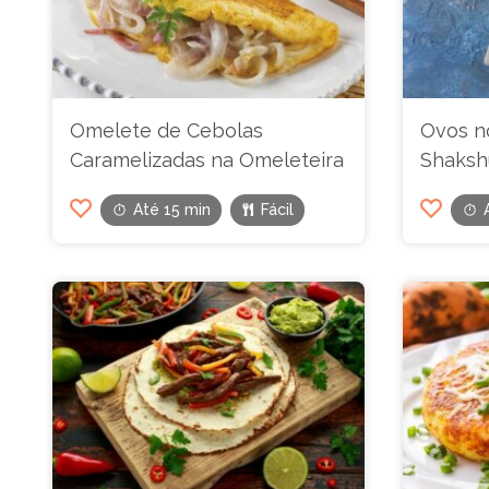
Omelete de Cebolas
Ovos n
Caramelizadas na Omeleteira
Shaksh
Até 15 min
Fácil