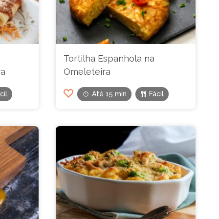
Tortilha Espanhola na
ra
Omeleteira
cil
Até 15 min
Fácil