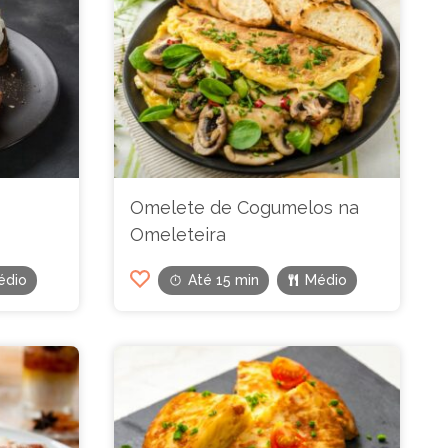
Omelete de Cogumelos na
Omeleteira
édio
Até 15 min
Médio