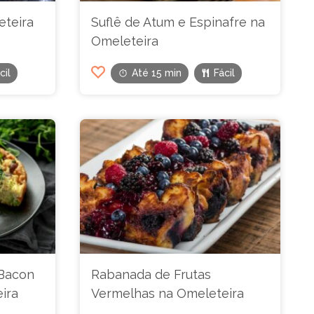
teira
Suflê de Atum e Espinafre na
Omeleteira
cil
Até 15 min
Fácil
 Bacon
Rabanada de Frutas
ira
Vermelhas na Omeleteira