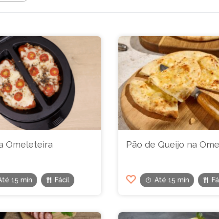
a Omeleteira
Pão de Queijo na Ome
Até 15 min
Fácil
Até 15 min
Fá