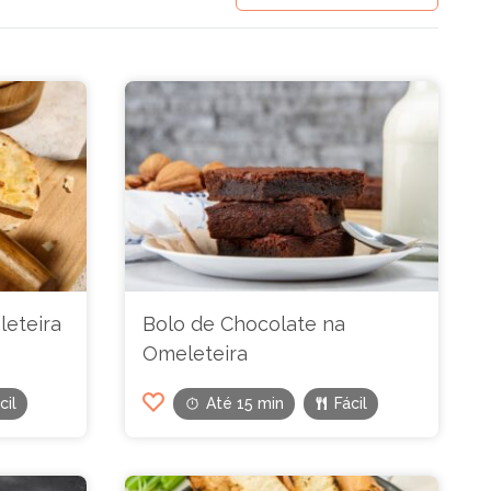
leteira
Bolo de Chocolate na
Omeleteira
cil
Até 15 min
Fácil