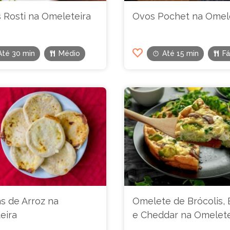
 Rosti na Omeleteira
Ovos Pochet na Omele
Até 30 min
Médio
Até 15 min
Fá
as de Arroz na
Omelete de Brócolis,
eira
e Cheddar na Omelete