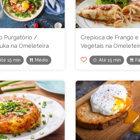
o Purgatório /
Crepioca de Frango e
uka na Omeleteira
Vegetais na Omeletei
Até 15 min
Médio
Até 15 min
Fá