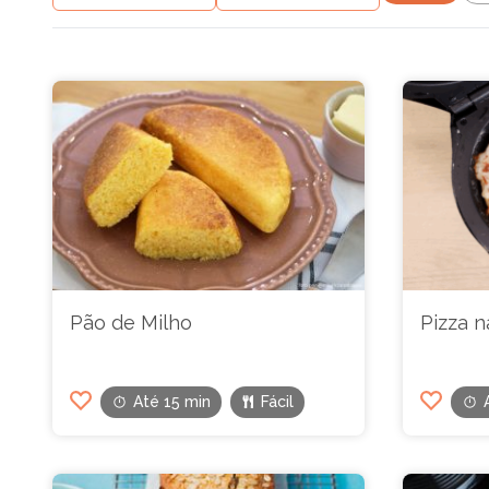
Pão de Milho
Pizza n
Até 15 min
Fácil