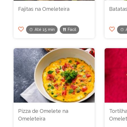
Fajitas na Omeleteira
Batatas
Até 15 min
Fácil
Pizza de Omelete na
Tortilh
Omeleteira
Omelet