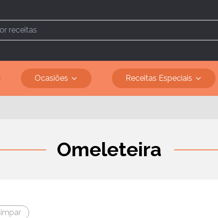
Ocasiões
Receitas Especiais
Omeleteira
impar