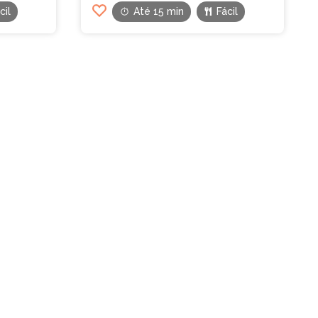
cil
Até 15 min
Fácil