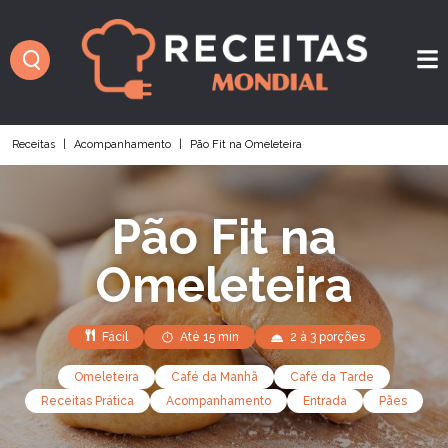
Receitas
|
Acompanhamento
|
Pão Fit na Omeleteira
Pão Fit na
Omeleteira
Fácil
Até 15 min
2 à 3 porções
Omeleteira
Café da Manhã
Café da Tarde
Receitas Prática
Acompanhamento
Entrada
Pães