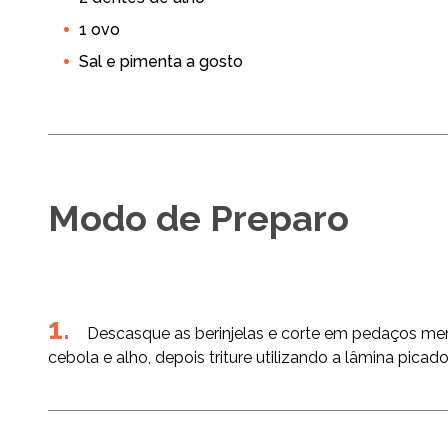
Multi Processador
Almoço
Coquetel
Jantar
1 ovo
Legum
Sal e pimenta a gosto
Modo de Preparo
Descasque as berinjelas e corte em pedaços me
cebola e alho, depois triture utilizando a lâmina picado