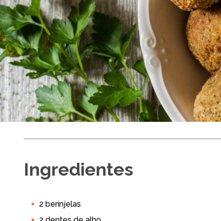
Almôndegas
Ingredientes
Fácil
Até
2 berinjelas
Air Fryer
Air Fryer 3L
Air Fryer 4L
Air Fry
2 dentes de alho