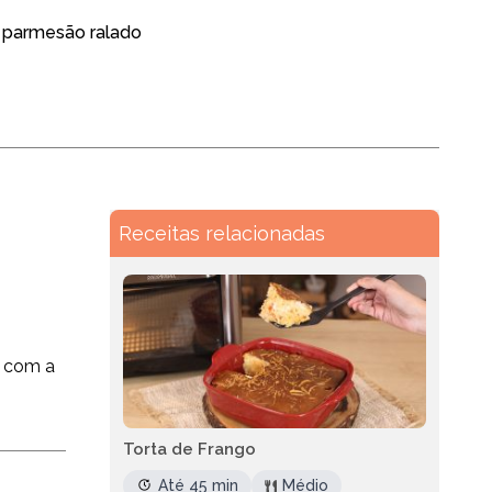
o
o parmesão ralado
Receitas relacionadas
 com a
Torta de Frango
Até 45 min
Médio