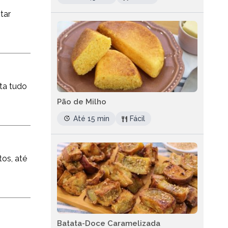
tar
ata tudo
Pão de Milho
Até 15 min
Fácil
os, até
Batata-Doce Caramelizada