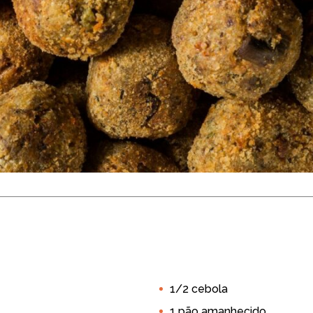
 de Berinjela
 15 min
20 unidades
1/2 cebola
er 5L
Air Fryer 8L
Air Fryer Dupla
Air Fryer Forno
1 pão amanhecido