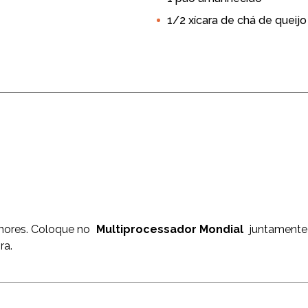
Baixo Sódio
Funcional
Light
Vegetariana
Petisc
1/2 xícara de chá de queij
es e Verduras
nores. Coloque no
Multiprocessador Mondial
juntamente
ra.