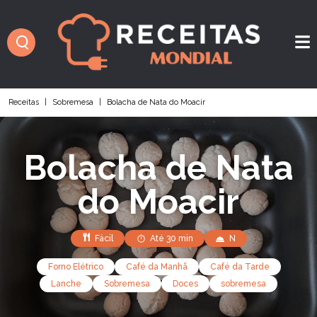
Receitas
|
Sobremesa
|
Bolacha de Nata do Moacir
Bolacha de Nata
do Moacir
Fácil
Até 30 min
N
Forno Elétrico
Café da Manhã
Café da Tarde
Lanche
Sobremesa
Doces
sobremesa