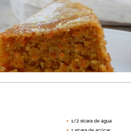
noura Vegano
 30 min
10 porções
1/2 xícara de água
a Manhã
Café da Tarde
Lanche
Recebendo Amigos
1 xícara de açúcar