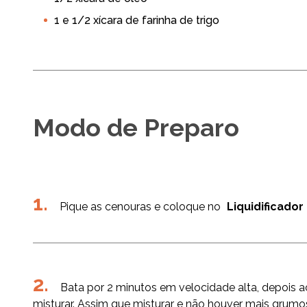
Receitas Prática
Funcional
Sem Lactose
1 e 1/2 xícara de farinha de trigo
Modo de Preparo
Pique as cenouras e coloque no
Liquidificador
Bata por 2 minutos em velocidade alta, depois ac
misturar. Assim que misturar e não houver mais grumos