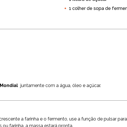
Sem Ovo
Vegetariana
Sobremesa
Bolos
1 colher de sopa de ferme
 Mondial
juntamente com a água, óleo e açúcar.
rescente a farinha e o fermento, use a função de pulsar para
 ou farinha, a massa estará pronta.