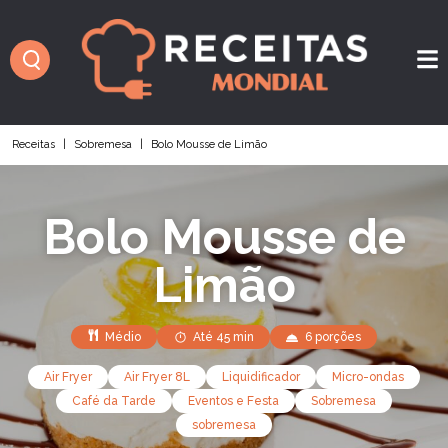
Receitas
|
Sobremesa
|
Bolo Mousse de Limão
Bolo Mousse de
Limão
Médio
Até 45 min
6 porções
Air Fryer
Air Fryer 8L
Liquidificador
Micro-ondas
Café da Tarde
Eventos e Festa
Sobremesa
sobremesa