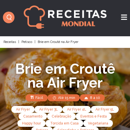
Receitas
|
Petisco
|
Brie em Croutê na Air Fryer
Brie em Croutê
na Air Fryer
Fácil
Até 15 min
8 a 10
Air Fryer
Air Fryer 3L
Air Fryer 4L
Air Fryer 5L
Casamento
Celebração
Eventos e Festa
Happy hour
Torcida em Casa
Vegetariana