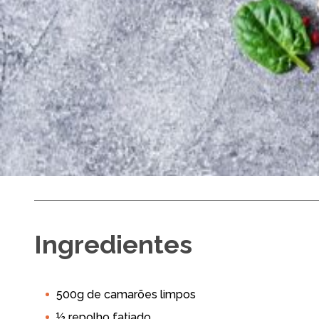
Camarão com 
Ingredientes
Médio
Até 30 min
6
500g de camarões limpos
Panela de Pressão
Almoço
Jantar
Prato Princ
½ repolho fatiado