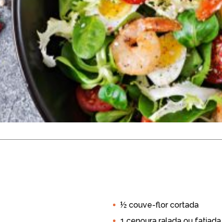
Vegetais
 porções
½ couve-flor cortada
ipal
Peixes e Frutos do Mar
1 cenoura ralada ou fatiada