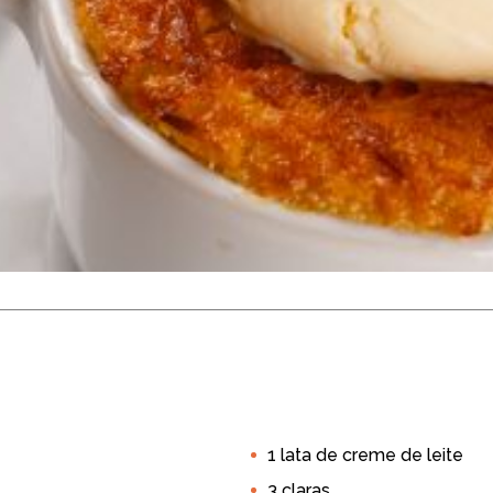
Cremosa
10 a 15 unidades
1 lata de creme de leite
Páscoa
Sobremesa
Doces
sobremesa
3 claras