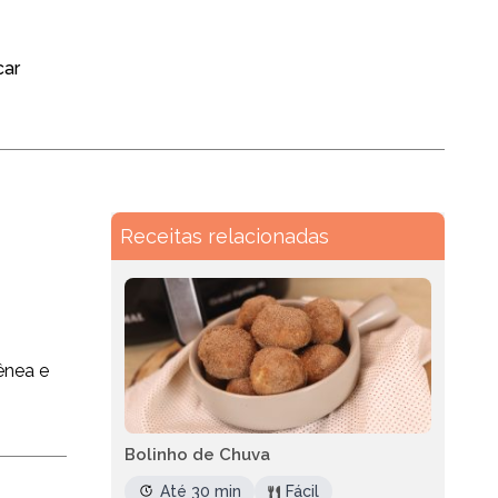
car
Receitas relacionadas
ênea e
Bolinho de Chuva
Até 30 min
Fácil