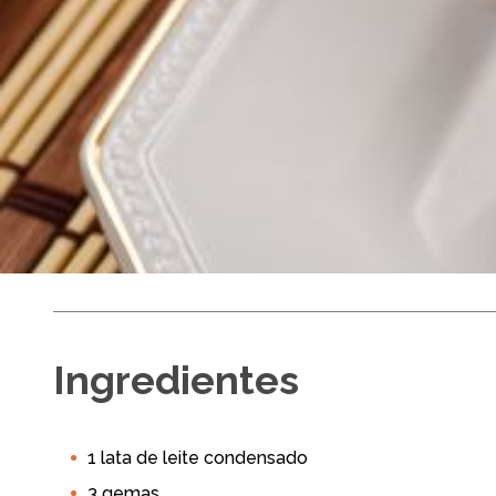
Cocada 
Ingredientes
Médio
Até 45 min
1 lata de leite condensado
Batedeira Planetária
Forno Elétrico
Eventos e Festa
3 gemas