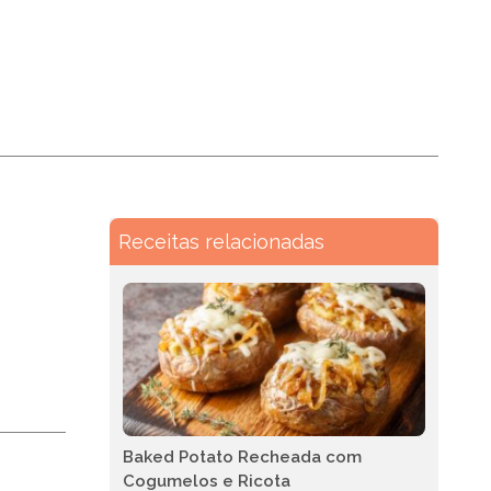
 em Casa
Vegetariana
Receitas relacionadas
Baked Potato Recheada com
Cogumelos e Ricota