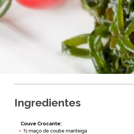
Couve Refog
Ingredientes
Couve Crocante:
½ maço de coube manteiga