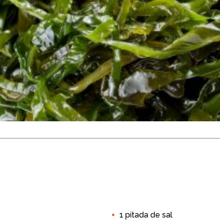
ada e Couve Cro
Fryer
Fácil
Até 15 min
4 a 5
1 pitada de sal