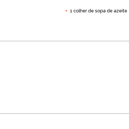
Air Fryer 4L
Air Fryer 5L
Almoço
Jantar
Torcida
1 colher de sopa de azeite
Acompanhamento
Hortaliças
Salgadinho e Petiscos