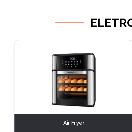
ELETR
Air Fryer