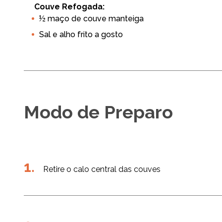
Couve Refogada:
Air Fryer
Air Fryer 3L
½ maço de couve manteiga
Sal e alho frito a gosto
Modo de Preparo
Retire o calo central das couves