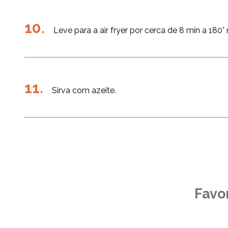
Leve para a air fryer por cerca de 8 min a 18
Sirva com azeite.
Favor