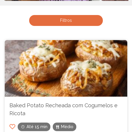
Lasanha
Tutu de F
Filtros
Baked Potato Recheada com Cogumelos e
Ricota
Até 15 min
Médio