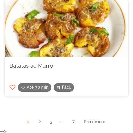
Batatas ao Murro
Até 30 min
Fácil
Navegação
1
2
3
…
7
Próximo »
de
-->
páginas