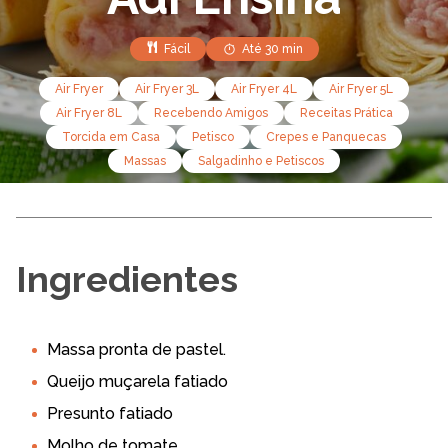
Fácil
Até 30 min
Air Fryer
Air Fryer 3L
Air Fryer 4L
Air Fryer 5L
Air Fryer 8L
Recebendo Amigos
Receitas Prática
Torcida em Casa
Petisco
Crepes e Panquecas
Massas
Salgadinho e Petiscos
Ingredientes
Massa pronta de pastel.
Queijo muçarela fatiado
Presunto fatiado
Molho de tomate