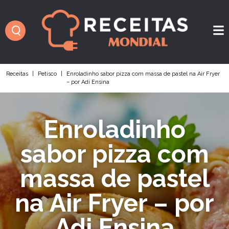
Receitas
|
Petisco
|
Enroladinho sabor pizza com massa de pastel na Air Fryer
– por Adi Ensina
Enroladinho
sabor pizza com
massa de pastel
na Air Fryer – por
Adi Ensina