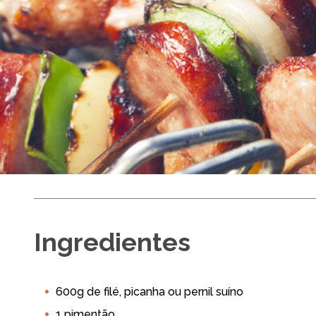
Espetinhos de
Ingredientes
Fácil
600g de filé, picanha ou pernil suíno
Air Fryer
Air Fryer 3L
Air Fryer 4L
Air Fr
1 pimentão