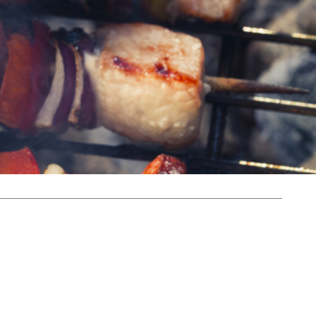
tais
mento