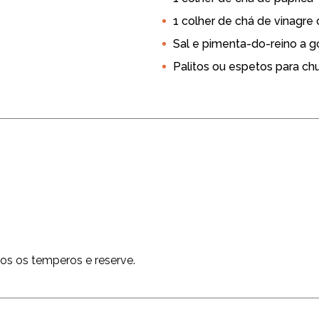
bendo Amigos
Receitas Prática
Petisco
Carnes
1 colher de chá de vinagre
Sal e pimenta-do-reino a g
Palitos ou espetos para ch
os os temperos e reserve.