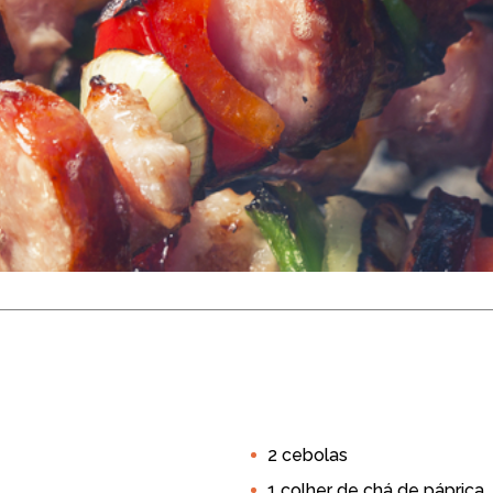
 Porco com Vege
Até 15 min
8 porções
2 cebolas
yer 5L
Air Fryer 6L
Air Fryer 8L
Air Fryer Dupla
Casa
1 colher de chá de páprica