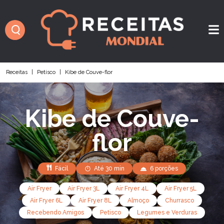
Receitas
|
Petisco
|
Kibe de Couve-flor
Kibe de Couve-
flor
Fácil
Até 30 min
6 porções
Air Fryer
Air Fryer 3L
Air Fryer 4L
Air Fryer 5L
Air Fryer 6L
Air Fryer 8L
Almoço
Churrasco
Recebendo Amigos
Petisco
Legumes e Verduras