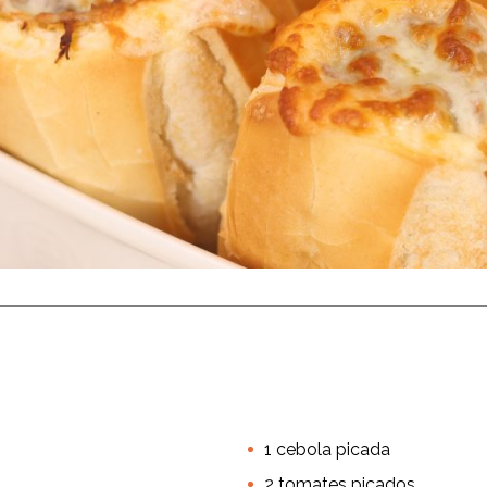
rne Desfiada
n
6 porções
1 cebola picada
Torcida em Casa
Prato Principal
Carnes
2 tomates picados