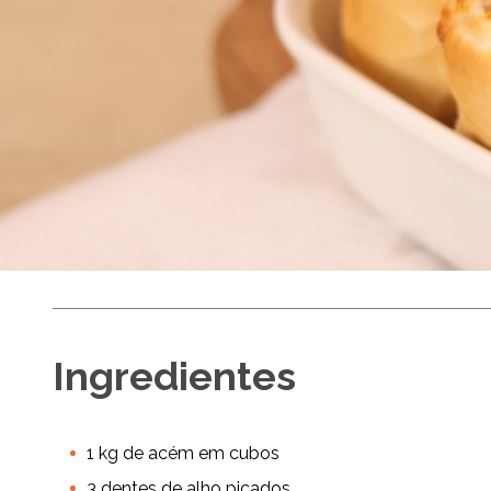
Lanche de Ca
Ingredientes
Médio
Até 45 mi
1 kg de acém em cubos
Destaques do mês
Panela de Pressão
Festa Junina
3 dentes de alho picados