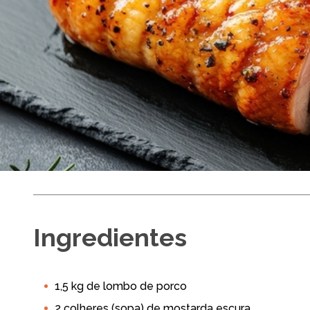
Lombo de Porco
Ingredientes
M
1,5 kg de lombo de porco
Air Fryer
Alm
2 colheres (sopa) de mostarda escura