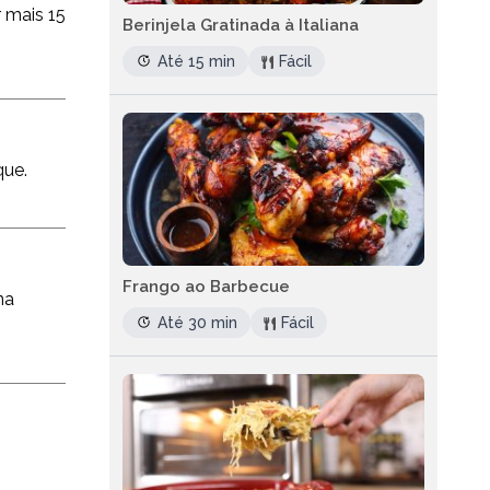
r mais 15
Berinjela Gratinada à Italiana
Até 15 min
Fácil
que.
Frango ao Barbecue
na
Até 30 min
Fácil