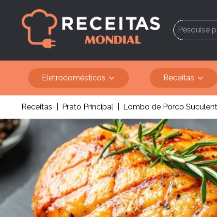
Eletrodomésticos
Receitas
Receitas
|
Prato Principal
|
Lombo de Porco Suculento