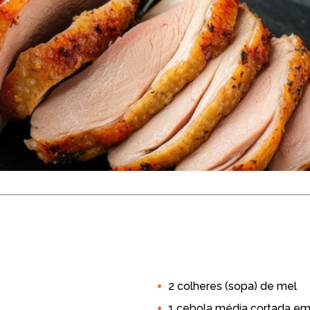
 Suculento na 
édio
Mais de 45 min
4 porções
2 colheres (sopa) de mel
oço
Almoço
Jantar
Prato Principal
Carnes
1 cebola média cortada e