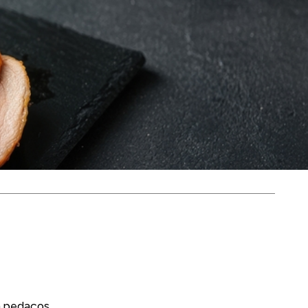
Air Fryer
m pedaços