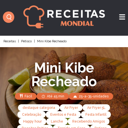
Receitas
|
Petisco
|
Mini Kibe Recheado
Mini Kibe
Recheado
Fácil
Até 45 min
25-a-35-unidades
destaque categoria
Air Fryer
Air Fryer 5L
Celebração
Eventos e Festa
Festa Infantil
Happy hour
Lanche
Recebendo Amigos