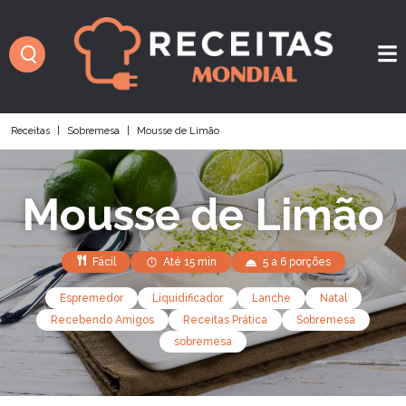
Receitas
|
Sobremesa
|
Mousse de Limão
Mousse de Limão
Fácil
Até 15 min
5 a 6 porções
Espremedor
Liquidificador
Lanche
Natal
Recebendo Amigos
Receitas Prática
Sobremesa
sobremesa