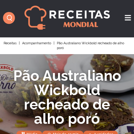
Receitas
|
Acompanhamento
|
Pão Australiano Wickbold recheado de alho
poró
Pão Australiano
Wickbold
recheado de
alho poró