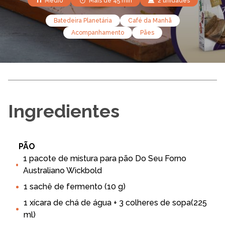
Médio
Mais de 45 min
2 unidades
Batedeira Planetária
Café da Manhã
Acompanhamento
Pães
Ingredientes
PÃO
1 pacote de mistura para pão Do Seu Forno
Australiano Wickbold
1 sachê de fermento (10 g)
1 xícara de chá de água + 3 colheres de sopa(225
ml)