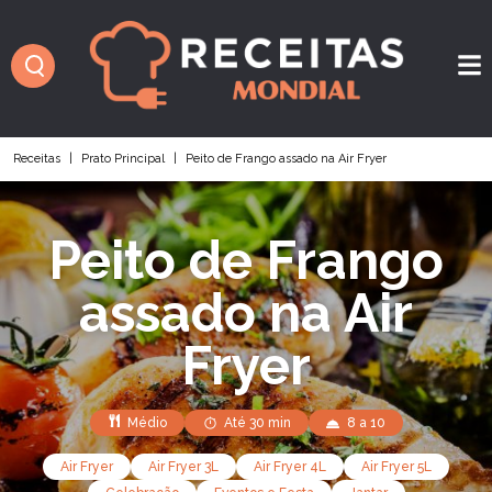
Receitas
|
Prato Principal
|
Peito de Frango assado na Air Fryer
Peito de Frango
assado na Air
Fryer
Médio
Até 30 min
8 a 10
Air Fryer
Air Fryer 3L
Air Fryer 4L
Air Fryer 5L