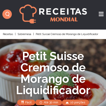
Receitas
|
Sobremesa
|
Petit Suisse Cremoso de Morango de Liquidificador
Petit Suisse
Cremoso de
Morango de
Liquidificador
Fácil
Até 30 min
10 porções