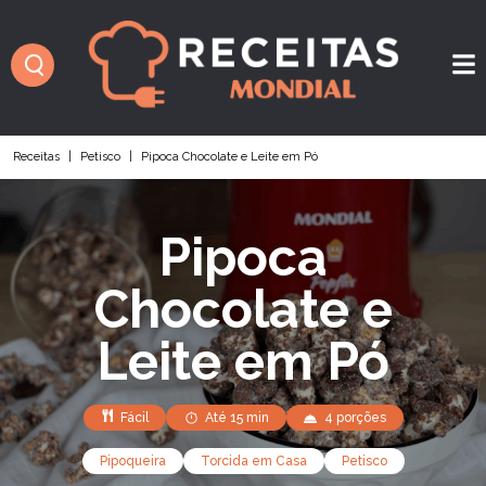
Receitas
|
Petisco
|
Pipoca Chocolate e Leite em Pó
Pipoca
Chocolate e
Leite em Pó
Fácil
Até 15 min
4 porções
Pipoqueira
Torcida em Casa
Petisco