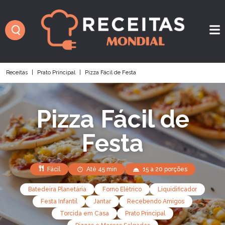
Receitas
|
Prato Principal
|
Pizza Fácil de Festa
Pizza Fácil de
Festa
Fácil
Até 45 min
15 a 20 porções
Batedeira Planetária
Forno Elétrico
Liquidificador
Festa Infantil
Jantar
Recebendo Amigos
Torcida em Casa
Prato Principal