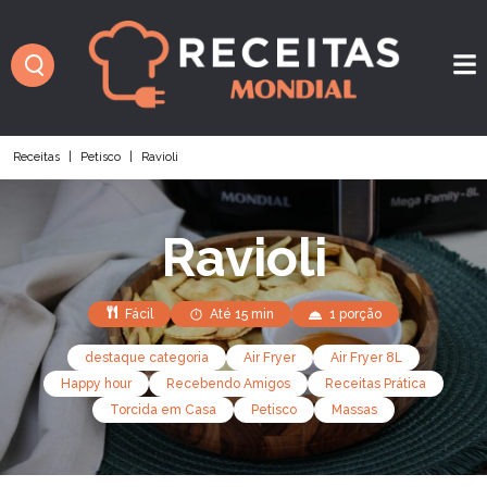
Receitas
|
Petisco
|
Ravioli
Ravioli
Fácil
Até 15 min
1 porção
destaque categoria
Air Fryer
Air Fryer 8L
Happy hour
Recebendo Amigos
Receitas Prática
Torcida em Casa
Petisco
Massas