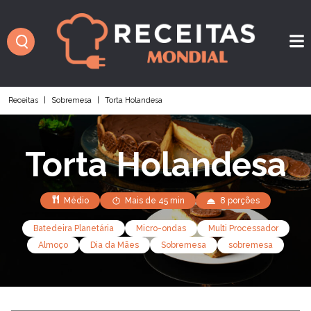
Receitas
|
Sobremesa
|
Torta Holandesa
Torta Holandesa
Médio
Mais de 45 min
8 porções
Batedeira Planetária
Micro-ondas
Multi Processador
Almoço
Dia da Mães
Sobremesa
sobremesa