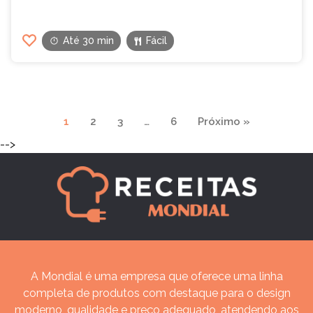
Até 30 min
Fácil
Navegação
1
2
3
…
6
Próximo »
de
-->
páginas
A Mondial é uma empresa que oferece uma linha
completa de produtos com destaque para o design
moderno, qualidade e preço adequado, atendendo aos