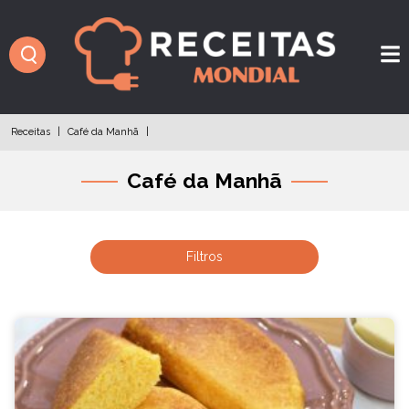
Receitas
|
Café da Manhã
|
Café da Manhã
Filtros