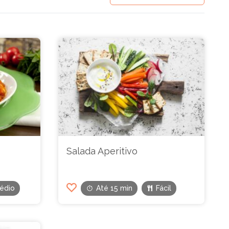
Salada Aperitivo
édio
Até 15 min
Fácil