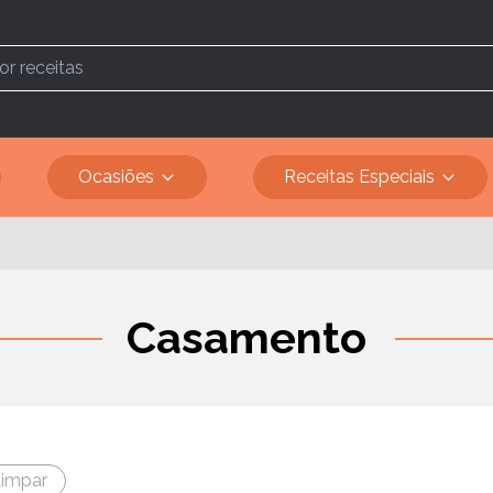
Ocasiões
Receitas Especiais
Casamento
impar