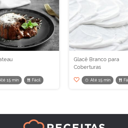
ateau
Glacê Branco para
Coberturas
Até 15 min
Fácil
Até 15 min
Fá