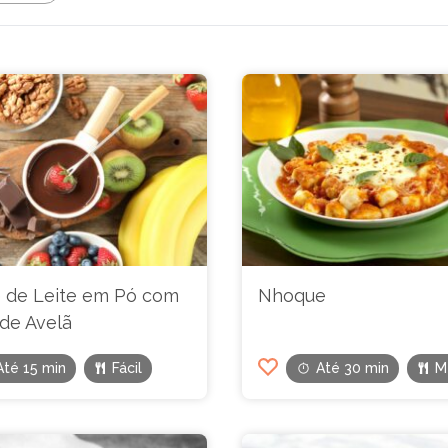
 de Leite em Pó com
Nhoque
de Avelã
Até 15 min
Fácil
Até 30 min
M