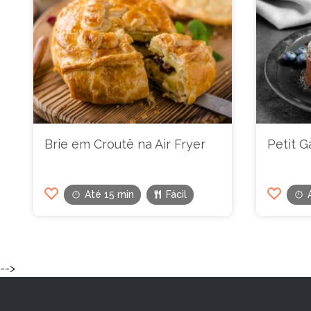
Brie em Croutê na Air Fryer
Petit G
Até 15 min
Fácil
-->