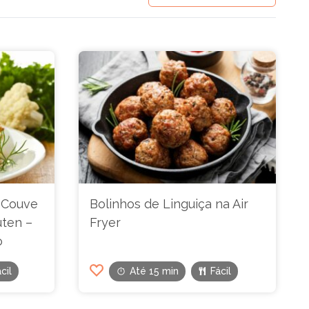
 Couve
Bolinhos de Linguiça na Air
úten –
Fryer
o
cil
Até 15 min
Fácil