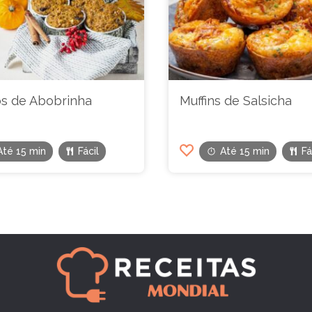
os de Abobrinha
Muffins de Salsicha
Até 15 min
Fácil
Até 15 min
Fá