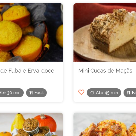
 de Fubá e Erva-doce
Mini Cucas de Maçãs
Até 30 min
Fácil
Até 45 min
Fá