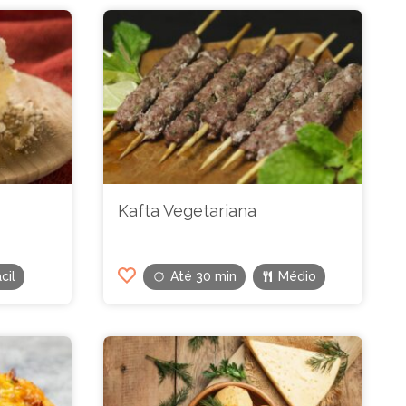
Kafta Vegetariana
cil
Até 30 min
Médio