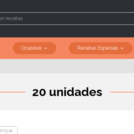
Ocasiões
Receitas Especiais
20 unidades
impar