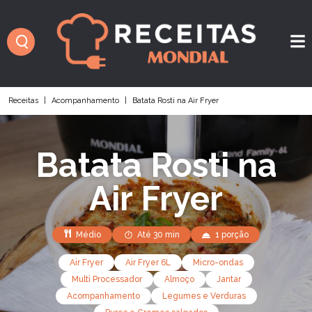
Receitas
|
Acompanhamento
|
Batata Rosti na Air Fryer
Batata Rosti na
Air Fryer
Médio
Até 30 min
1 porção
Air Fryer
Air Fryer 6L
Micro-ondas
Multi Processador
Almoço
Jantar
Acompanhamento
Legumes e Verduras