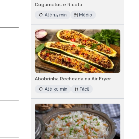
Cogumelos e Ricota
Até 15 min
Médio
Abobrinha Recheada na Air Fryer
Até 30 min
Fácil