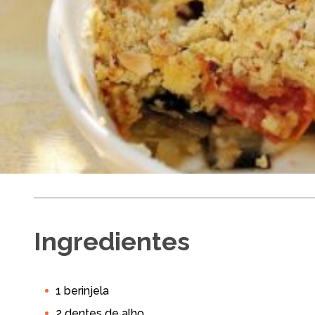
Farofa Veg
Ingredientes
Fácil
Até 30 min
1 berinjela
Panela de Arroz
Almoço
Ano Novo
Celebração
2 dentes de alho