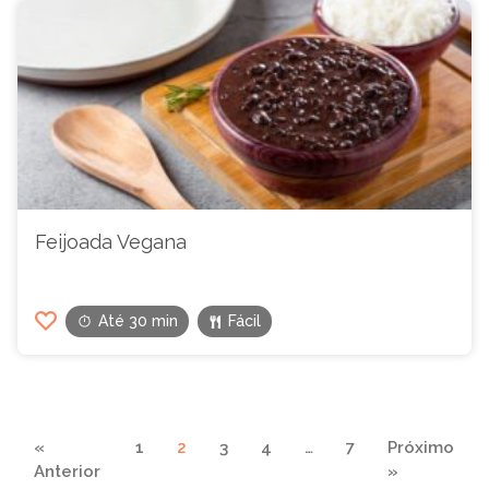
Feijoada Vegana
Até 30 min
Fácil
Navegação
«
1
2
3
4
…
7
Próximo
de
Anterior
»
páginas