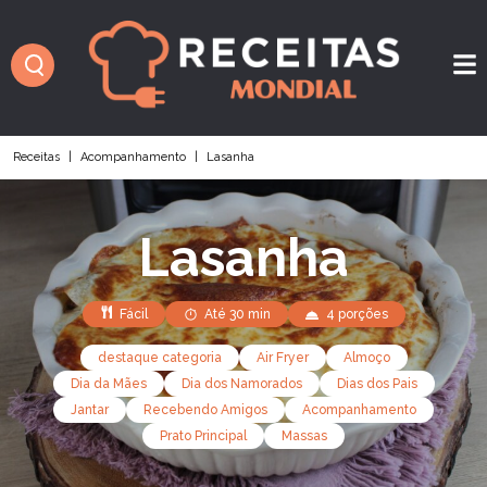
Receitas
|
Acompanhamento
|
Lasanha
Lasanha
Fácil
Até 30 min
4 porções
destaque categoria
Air Fryer
Almoço
Dia da Mães
Dia dos Namorados
Dias dos Pais
Jantar
Recebendo Amigos
Acompanhamento
Prato Principal
Massas