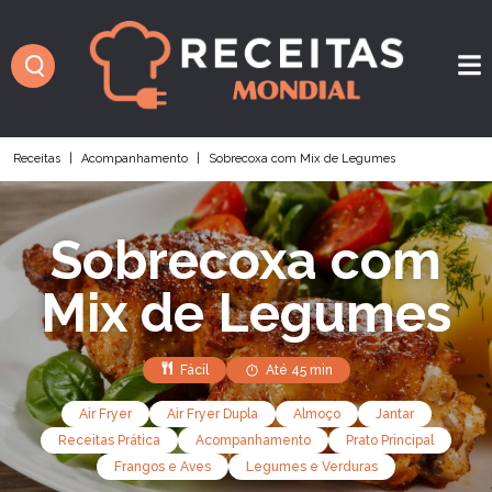
Receitas
|
Acompanhamento
|
Sobrecoxa com Mix de Legumes
Sobrecoxa com
Mix de Legumes
Fácil
Até 45 min
Air Fryer
Air Fryer Dupla
Almoço
Jantar
Receitas Prática
Acompanhamento
Prato Principal
Frangos e Aves
Legumes e Verduras